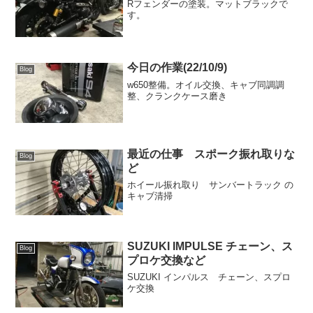
Rフェンダーの塗装。マットブラックで
す。
今日の作業(22/10/9)
Blog
w650整備。オイル交換、キャブ同調調
整、クランクケース磨き
最近の仕事 スポーク振れ取りな
Blog
ど
ホイール振れ取り サンバートラック の
キャブ清掃
SUZUKI IMPULSE チェーン、ス
Blog
プロケ交換など
SUZUKI インパルス チェーン、スプロ
ケ交換