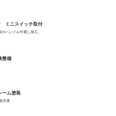
レヤ ミニスイッチ取付
線のハンドル中通し加工。
車検整備
フレーム塗装
塗装作業