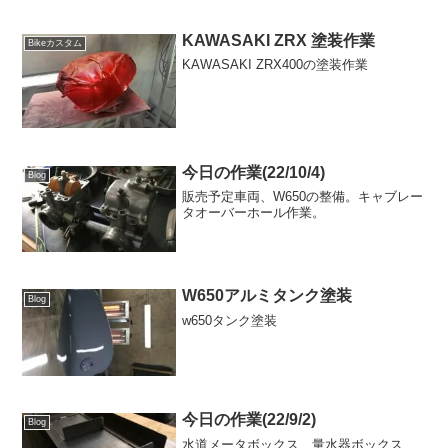
KAWASAKI ZRX 塗装作業
Bikeカスタム
KAWASAKI ZRX400の塗装作業
今日の作業(22/10/4)
Blog
販売予定車両、W650の整備。キャブレー
タオーバーホール作業。
W650アルミタンク塗装
Blog
w650タンク塗装
今日の作業(22/9/2)
Blog
水道メータボックス 量水器ボックス